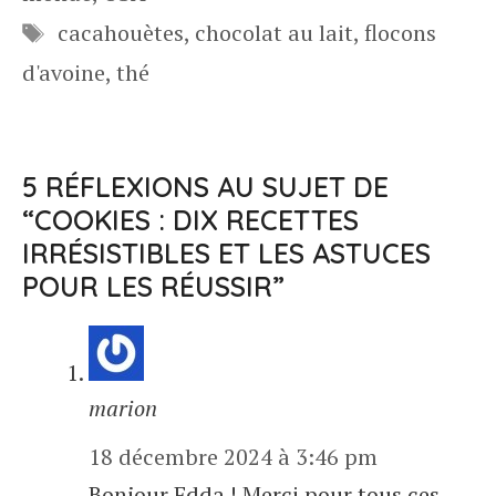
Étiquettes
cacahouètes
,
chocolat au lait
,
flocons
d'avoine
,
thé
5 RÉFLEXIONS AU SUJET DE
“COOKIES : DIX RECETTES
IRRÉSISTIBLES ET LES ASTUCES
POUR LES RÉUSSIR”
marion
18 décembre 2024 à 3:46 pm
Bonjour Edda ! Merci pour tous ces