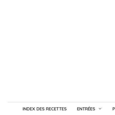
Aller
au
contenu
INDEX DES RECETTES
ENTRÉES
P