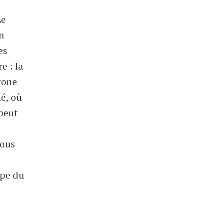
Le
en
es
e : la
rone
mé, où
 peut
Vous
upe du