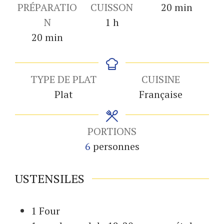
minutes
PRÉPARATIO
CUISSON
20
min
heure
N
1
h
minutes
20
min
TYPE DE PLAT
CUISINE
Plat
Française
PORTIONS
6
personnes
USTENSILES
1 Four