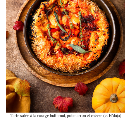
Tarte salée à la courge butternut, potimarron et chèvre (et N’duja)