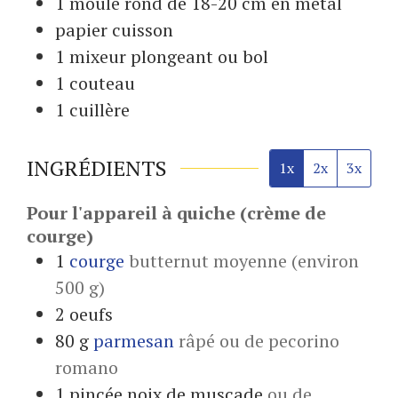
1 moule
rond de 18-20 cm en métal
papier cuisson
1 mixeur
plongeant ou bol
1 couteau
1 cuillère
INGRÉDIENTS
1x
2x
3x
Pour l'appareil à quiche (crème de
courge)
1
courge
butternut moyenne (environ
500 g)
2
oeufs
80
g
parmesan
râpé ou de pecorino
romano
1
pincée
noix de muscade
ou de