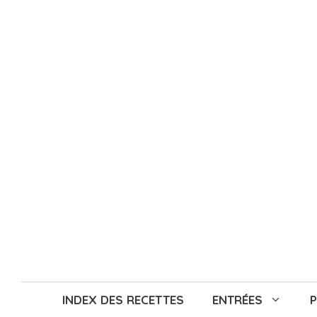
Aller
au
contenu
INDEX DES RECETTES
ENTRÉES
P