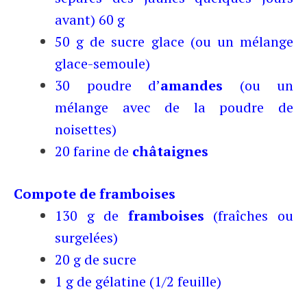
avant) 60 g
50 g de sucre glace (ou un mélange
glace-semoule)
30 poudre d’
amandes
(ou un
mélange avec de la poudre de
noisettes)
20 farine de
châtaignes
Compote de framboises
130 g de
framboises
(fraîches ou
surgelées)
20 g de sucre
1 g de gélatine (1/2 feuille)