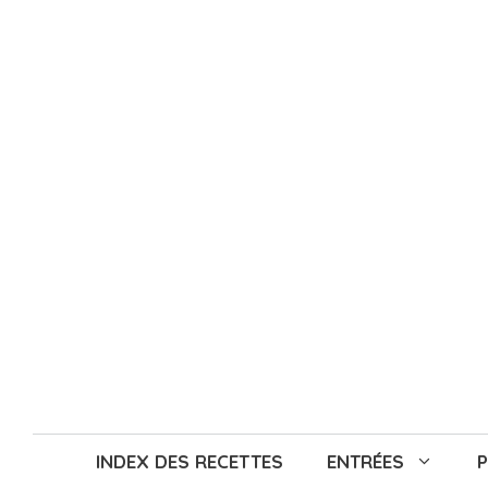
Aller
au
contenu
INDEX DES RECETTES
ENTRÉES
P