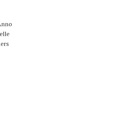
 Anno
elle
hers