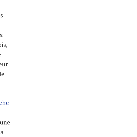
rs
:
x
is,
e
eur
le
che
 une
la