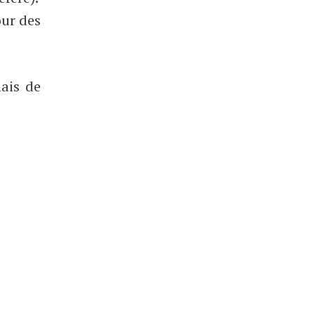
our des
mais de