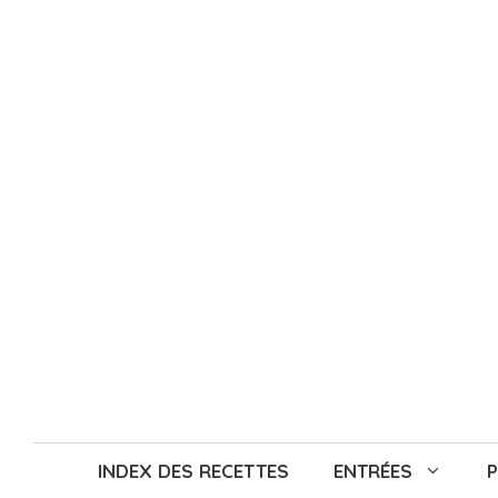
Aller
au
contenu
INDEX DES RECETTES
ENTRÉES
P