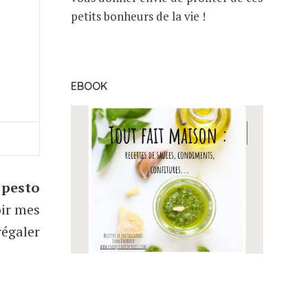
petits bonheurs de la vie !
EBOOK
n
pesto
oir mes
égaler