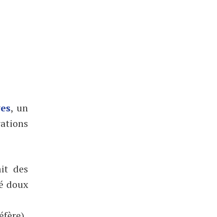
ves
, un
rations
it des
té doux
éfère).