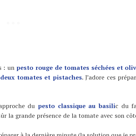
s : un
pesto rouge de tomates séchées et oli
 deux tomates et pistaches
. J’adore ces prépa
 rapproche du
pesto classique au basili
c du fa
 sûr la grande présence de la tomate avec son cô
éparer à la dernière minute (la solution que je pr