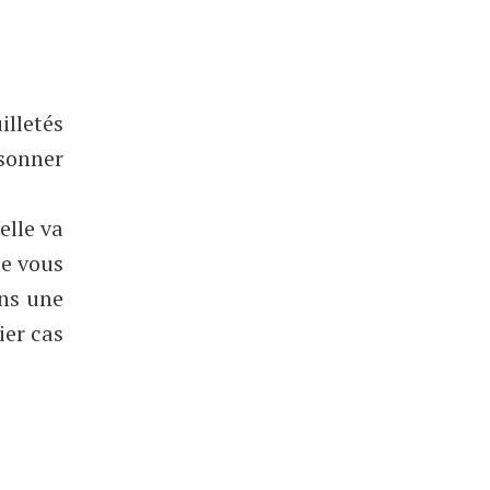
illetés
sonner
elle va
je vous
ns une
ier cas