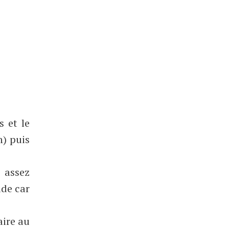
s et le
n) puis
 assez
ude car
aire au