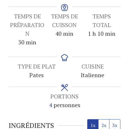
TEMPS DE
TEMPS DE
TEMPS
PRÉPARATIO
CUISSON
TOTAL
minutes
heure
minutes
N
40
min
1
h
10
min
minutes
30
min
TYPE DE PLAT
CUISINE
Pates
Italienne
PORTIONS
4
personnes
INGRÉDIENTS
1x
2x
3x