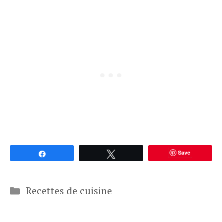
Save
Partagez
Tweetez
Catégories
Recettes de cuisine