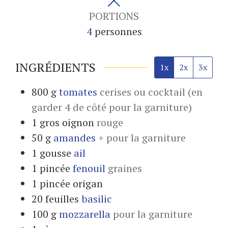
PORTIONS
4
personnes
INGRÉDIENTS
1x
2x
3x
800
g
tomates
cerises ou cocktail (en
garder 4 de côté pour la garniture)
1
gros
oignon
rouge
50
g
amandes
+ pour la garniture
1
gousse
ail
1
pincée
fenouil
graines
1
pincée
origan
20
feuilles
basilic
100
g
mozzarella
pour la garniture