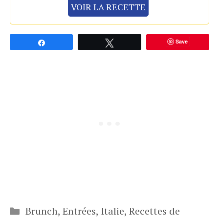
VOIR LA RECETTE
Save
Partagez
Tweetez
Catégories
Brunch
,
Entrées
,
Italie
,
Recettes de