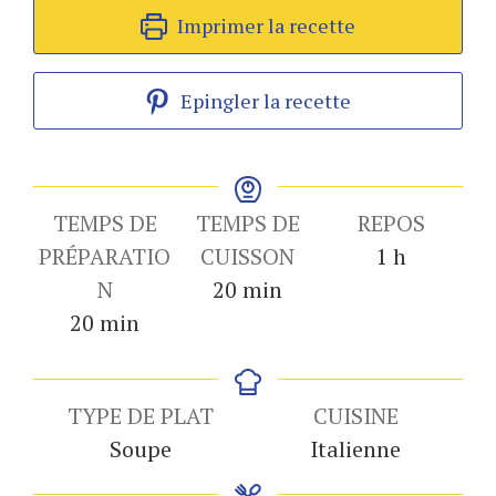
Imprimer la recette
Epingler la recette
TEMPS DE
TEMPS DE
REPOS
heure
PRÉPARATIO
CUISSON
1
h
minutes
N
20
min
minutes
20
min
TYPE DE PLAT
CUISINE
Soupe
Italienne