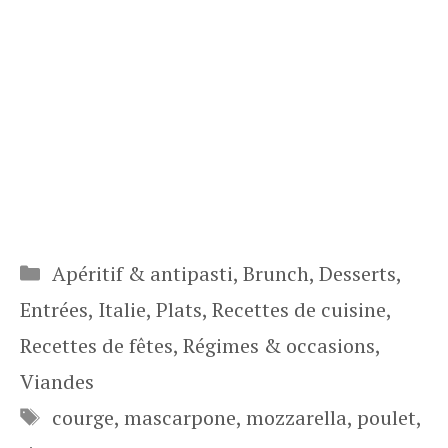
Catégories
Apéritif & antipasti
,
Brunch
,
Desserts
,
Entrées
,
Italie
,
Plats
,
Recettes de cuisine
,
Recettes de fêtes
,
Régimes & occasions
,
Viandes
Étiquettes
courge
,
mascarpone
,
mozzarella
,
poulet
,