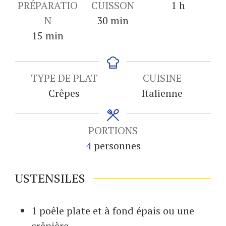
heure
PRÉPARATIO
CUISSON
1
h
minutes
N
30
min
minutes
15
min
TYPE DE PLAT
CUISINE
Crêpes
Italienne
PORTIONS
4
personnes
USTENSILES
1 poêle
plate et à fond épais ou une
crêpière