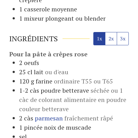
1 casserole
moyenne
1 mixeur
plongeant ou blender
INGRÉDIENTS
1x
2x
3x
Pour la pâte à crêpes rose
2
oeufs
25
cl
lait
ou d'eau
120
g
farine
ordinaire T55 ou T65
1-2
càs
poudre betterave
séchée ou 1
càc de colorant alimentaire en poudre
couleur betterave
2
càs
parmesan
fraîchement râpé
1
pincée
noix de muscade
sel