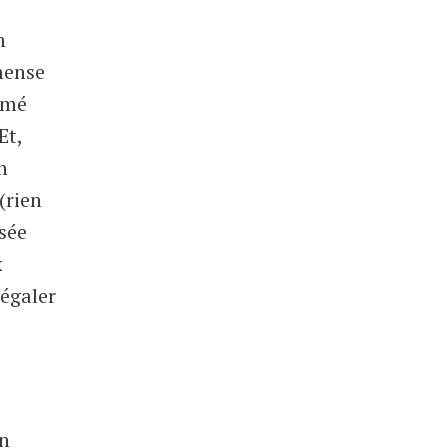
n
mense
amé
Et,
n
(rien
isée
x
régaler
en