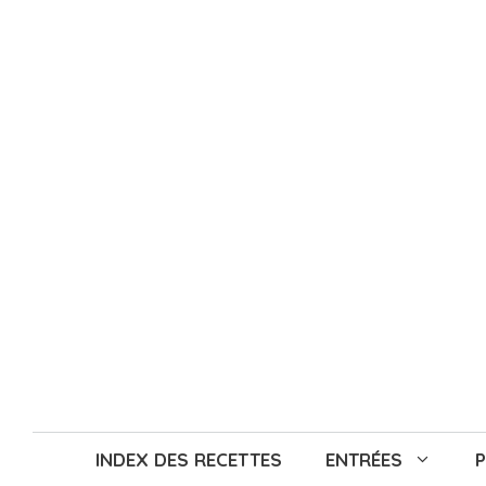
Aller
au
contenu
INDEX DES RECETTES
ENTRÉES
P