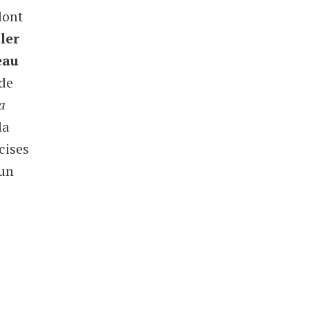
dont
ler
eau
de
a
la
cises
 un