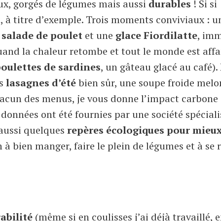
eux, gorgés de légumes mais aussi
durables
! Si si
, à titre d’exemple. Trois moments conviviaux : u
e
salade de poulet
et une
glace Fiordilatte
, im
 quand la chaleur retombe et tout le monde est aff
boulettes de sardines
, un gâteau glacé au café). 
s
lasagnes d’été
bien sûr, une soupe froide melo
hacun des menus, je vous donne l’impact carbone 
es données ont été fournies par une société spécial
 aussi quelques
repères écologiques pour mieu
n à bien manger, faire le plein de légumes et à se 
abilité
(même si en coulisses j’ai déjà travaillé, 