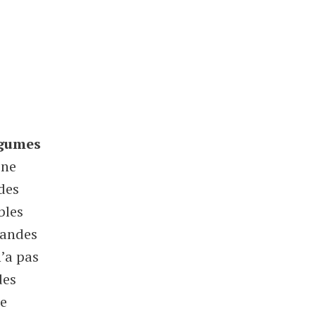
légumes
 ne
des
bles
viandes
’a pas
des
ne