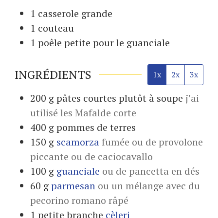
1 casserole
grande
1 couteau
1 poêle
petite pour le guanciale
INGRÉDIENTS
1x
2x
3x
200
g
pâtes courtes plutôt à soupe
j’ai
utilisé les Mafalde corte
400
g
pommes de terres
150
g
scamorza
fumée ou de provolone
piccante ou de caciocavallo
100
g
guanciale
ou de pancetta en dés
60
g
parmesan
ou un mélange avec du
pecorino romano râpé
1
petite branche
cèleri