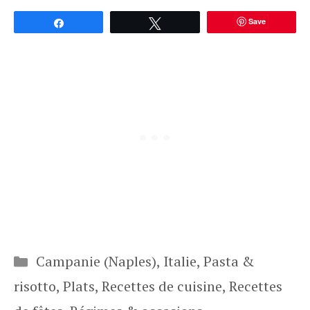
Save
Partagez
Tweetez
Catégories
Campanie (Naples)
,
Italie
,
Pasta &
risotto
,
Plats
,
Recettes de cuisine
,
Recettes