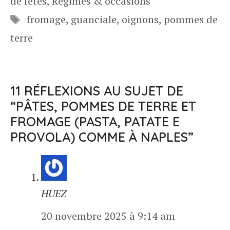
de fêtes
,
Régimes & occasions
Étiquettes
fromage
,
guanciale
,
oignons
,
pommes de
terre
11 RÉFLEXIONS AU SUJET DE
“PÂTES, POMMES DE TERRE ET
FROMAGE (PASTA, PATATE E
PROVOLA) COMME À NAPLES”
HUEZ
20 novembre 2025 à 9:14 am