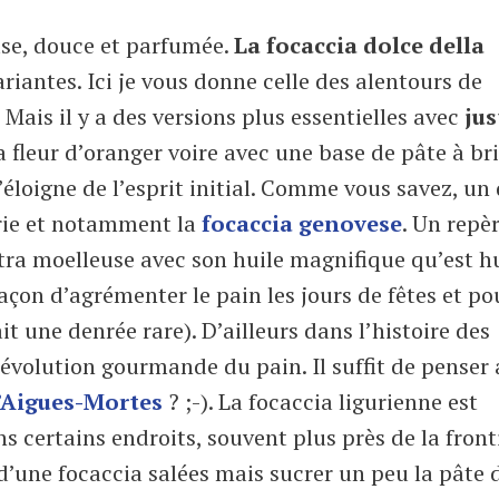
use, douce et parfumée.
La focaccia dolce della
ariantes. Ici je vous donne celle des alentours de
. Mais il y a des versions plus essentielles avec
jus
 la fleur d’oranger voire avec une base de pâte à br
s’éloigne de l’esprit initial. Comme vous savez, un
urie et notamment la
focaccia genovese
. Un repè
ltra moelleuse avec son huile magnifique qu’est h
açon d’agrémenter le pain les jours de fêtes et po
it une denrée rare). D’ailleurs dans l’histoire des
évolution gourmande du pain. Il suffit de penser
’Aigues-Mortes
? ;-). La focaccia ligurienne est
certains endroits, souvent plus près de la front
 d’une focaccia salées mais sucrer un peu la pâte