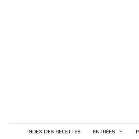
Aller
au
contenu
INDEX DES RECETTES
ENTRÉES
P