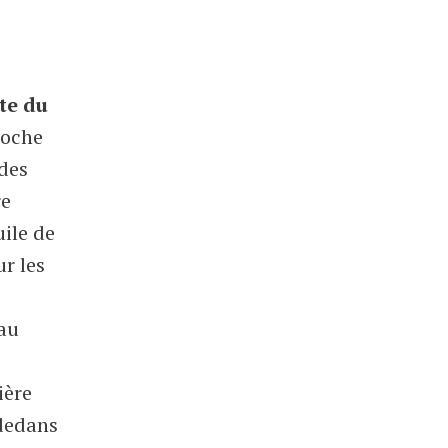
te du
ioche
 des
re
uile de
ur les
 au
ière
 dedans