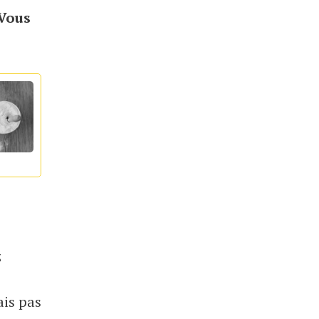
 Vous
z
ais pas