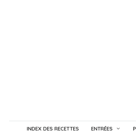
Aller
au
contenu
INDEX DES RECETTES
ENTRÉES
P