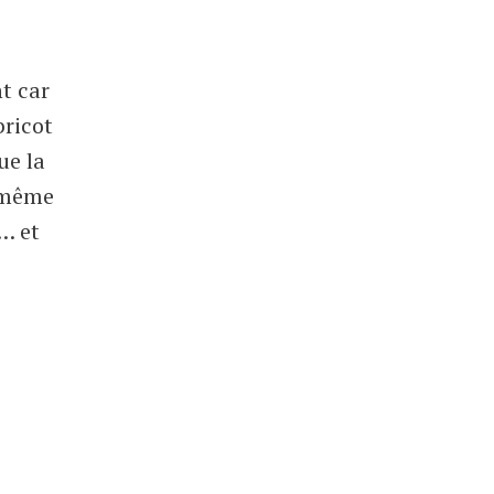
nt car
bricot
ue la
t même
r… et