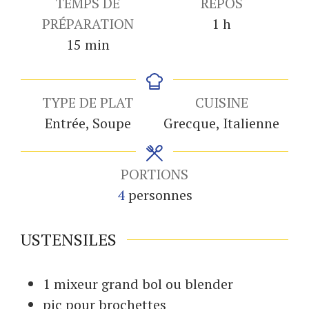
TEMPS DE
REPOS
heure
PRÉPARATION
1
h
minutes
15
min
TYPE DE PLAT
CUISINE
Entrée, Soupe
Grecque, Italienne
PORTIONS
4
personnes
USTENSILES
1 mixeur
grand bol ou blender
pic pour brochettes