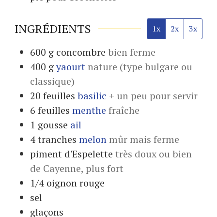
INGRÉDIENTS
1x
2x
3x
600
g
concombre
bien ferme
400
g
yaourt
nature (type bulgare ou
classique)
20
feuilles
basilic
+ un peu pour servir
6
feuilles
menthe
fraîche
1
gousse
ail
4
tranches
melon
mûr mais ferme
piment d'Espelette
très doux ou bien
de Cayenne, plus fort
1/4
oignon rouge
sel
glaçons