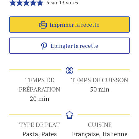
5
sur
13
votes
Imprimer la recette
Epingler la recette
TEMPS DE
TEMPS DE CUISSON
minutes
PRÉPARATION
50
min
minutes
20
min
TYPE DE PLAT
CUISINE
Pasta, Pates
Française, Italienne