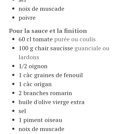
noix de muscade
poivre
Pour la sauce et la finition
60
cl
tomate
purée ou coulis
100
g
chair saucisse
guanciale ou
lardons
1/2
oignon
1
càc
graines de fenouil
1
càc
origan
2
branches
romarin
huile d'olive vierge extra
sel
1
piment oiseau
noix de muscade