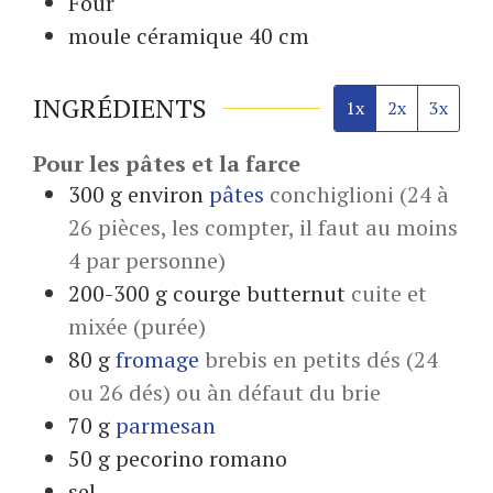
Four
moule céramique 40 cm
INGRÉDIENTS
1x
2x
3x
Pour les pâtes et la farce
300
g environ
pâtes
conchiglioni (24 à
26 pièces, les compter, il faut au moins
4 par personne)
200-300
g
courge butternut
cuite et
mixée (purée)
80
g
fromage
brebis en petits dés (24
ou 26 dés) ou àn défaut du brie
70
g
parmesan
50
g
pecorino romano
sel