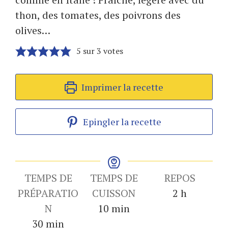
thon, des tomates, des poivrons des
olives…
5
sur
3
votes
Imprimer la recette
Epingler la recette
TEMPS DE
TEMPS DE
REPOS
heures
PRÉPARATIO
CUISSON
2
h
minutes
N
10
min
minutes
30
min