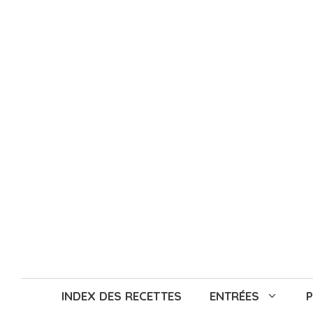
Aller
au
contenu
INDEX DES RECETTES
ENTRÉES
P