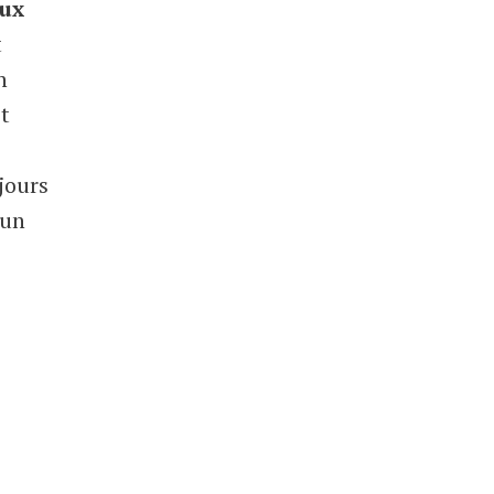
aux
t
n
it
jours
’un