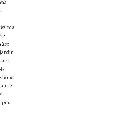
ans
s
hez ma
 de
 sûre
jardin
t nos
ois
e nous
our le
e
n peu