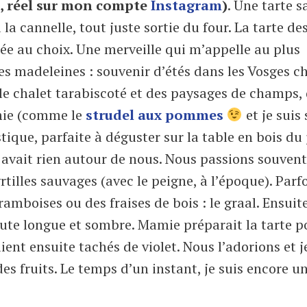
o, réel sur mon compte
Instagram
)
. Une tarte s
a cannelle, tout juste sortie du four. La tarte de
rée au choix. Une merveille qui m’appelle au plus
s madeleines : souvenir d’étés dans les Vosges c
le chalet tarabiscoté et des paysages de champs,
amie (comme le
strudel aux pommes
et je suis
tique, parfaite à déguster sur la table en bois du 
’y avait rien autour de nous. Nous passions souven
tilles sauvages (avec le peigne, à l’époque). Parf
ramboises ou des fraises de bois : le graal. Ensuit
oute longue et sombre. Mamie préparait la tarte p
ient ensuite tachés de violet. Nous l’adorions et j
es fruits. Le temps d’un instant, je suis encore u