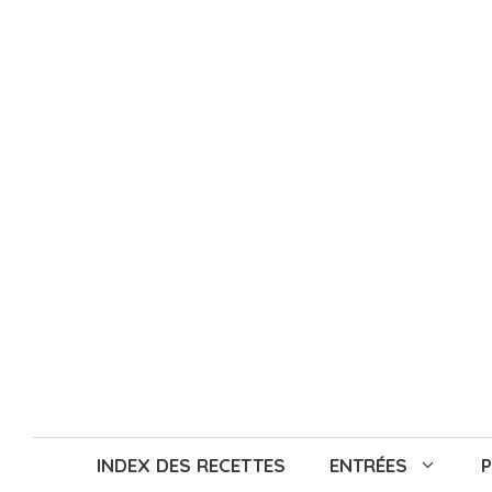
Aller
au
contenu
INDEX DES RECETTES
ENTRÉES
P