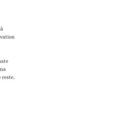
,
 à
rvation
mate
 ma
 reste.