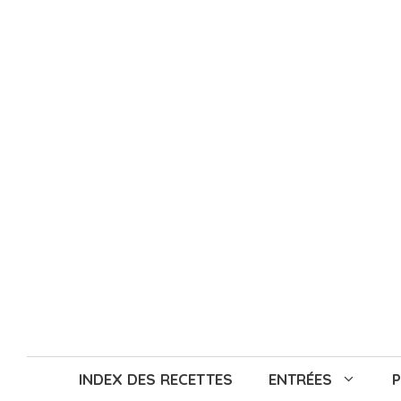
Aller
au
contenu
INDEX DES RECETTES
ENTRÉES
P