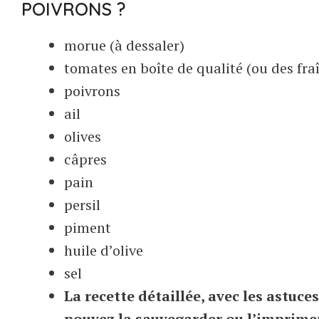
POIVRONS ?
morue (à dessaler)
tomates en boîte de qualité (ou des fra
poivrons
ail
olives
câpres
pain
persil
piment
huile d’olive
sel
La recette détaillée, avec les astuce
pouvez la sauvegarder ou l’imprime