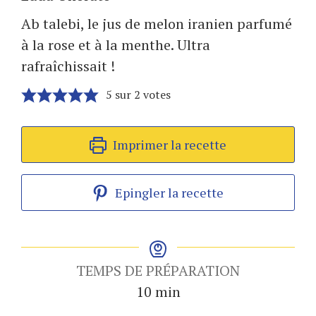
Ab talebi, le jus de melon iranien parfumé
à la rose et à la menthe. Ultra
rafraîchissait !
5
sur
2
votes
Imprimer la recette
Epingler la recette
TEMPS DE PRÉPARATION
minutes
10
min