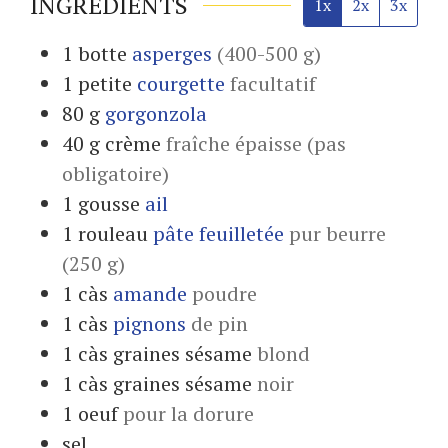
INGRÉDIENTS
1x
2x
3x
1
botte
asperges
(400-500 g)
1
petite
courgette
facultatif
80
g
gorgonzola
40
g
crème
fraîche épaisse (pas
obligatoire)
1
gousse
ail
1
rouleau
pâte feuilletée
pur beurre
(250 g)
1
càs
amande
poudre
1
càs
pignons
de pin
1
càs
graines sésame
blond
1
càs
graines sésame
noir
1
oeuf
pour la dorure
sel