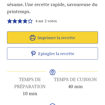
sésame. Une recette rapide, savoureuse du
printemps.
4
sur
2
votes
Imprimer la recette
Epingler la recette
TEMPS DE
TEMPS DE CUISSON
minutes
PRÉPARATION
40
min
minutes
10
min