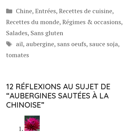
Catégories
Chine
,
Entrées
,
Recettes de cuisine
,
Recettes du monde
,
Régimes & occasions
,
Salades
,
Sans gluten
Étiquettes
ail
,
aubergine
,
sans oeufs
,
sauce soja
,
tomates
12 RÉFLEXIONS AU SUJET DE
“AUBERGINES SAUTÉES À LA
CHINOISE”