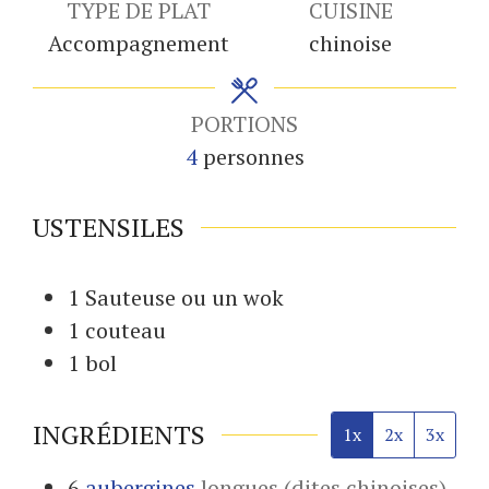
TYPE DE PLAT
CUISINE
Accompagnement
chinoise
PORTIONS
4
personnes
USTENSILES
1 Sauteuse
ou un wok
1 couteau
1 bol
INGRÉDIENTS
1x
2x
3x
6
aubergines
longues (dites chinoises)