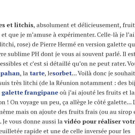
s et litchis
, absolument et délicieusement, fruit
t que je m’amuse à expérimenter. Celle-là je l’ai
itchi, rose) de Pierre Hermé en version galette q
ivre sublime PH dont je vous ai souvent parlé. Il es
sibles et c’est si détaillé qu’on ne peut rater. V
spahan
, la
tarte
, le
sorbet
… Voilà donc je souhait
uis très litchi (de la Réunion notamment : des bi
 galette frangipane
où j’ai ajouté les fruits et la
n ! On voyage un peu, ça allège le côté galette… 
 même mais on ajoute des fruits frais (ou au sirop 
s. Je vous donne aussi la
vidéo pour réaliser vot
euilletée rapide et une de celle inversée pour les