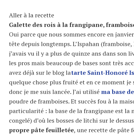
Aller à la recette
Galette des rois à la frangipane, framboise
Oui parce que nous sommes encore en janvier e
tête depuis longtemps. L’Ispahan (framboise, l
j’avais vu il y a plus de quinze ans dans son l
les pros mais beaucoup de bases sont très acces
avez déjà sur le blog la
tarte
Saint-Honoré I
quelque chose plus fruité et en ce moment je s
donc je me suis lancée. J’ai utilisé
ma base de
poudre de framboises. Et succès fou à la maiso
particularité : la base de la frangipane est la
congelé) d’où les bosses de litchi sur le dessu
propre pâte feuilletée
, une recette de pâte f