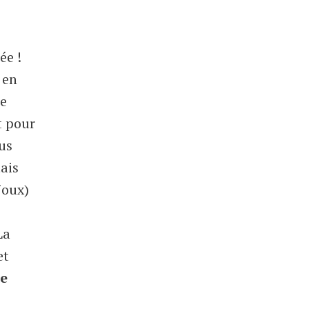
ée !
 en
ue
t pour
ous
ais
joux)
La
et
re