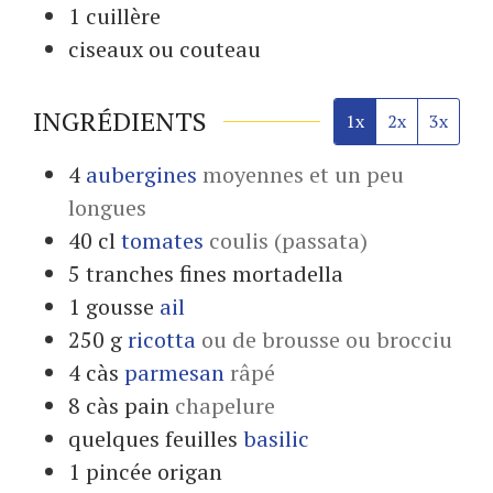
1 cuillère
ciseaux
ou couteau
INGRÉDIENTS
1x
2x
3x
4
aubergines
moyennes et un peu
longues
40
cl
tomates
coulis (passata)
5
tranches fines
mortadella
1
gousse
ail
250
g
ricotta
ou de brousse ou brocciu
4
càs
parmesan
râpé
8
càs
pain
chapelure
quelques
feuilles
basilic
1
pincée
origan