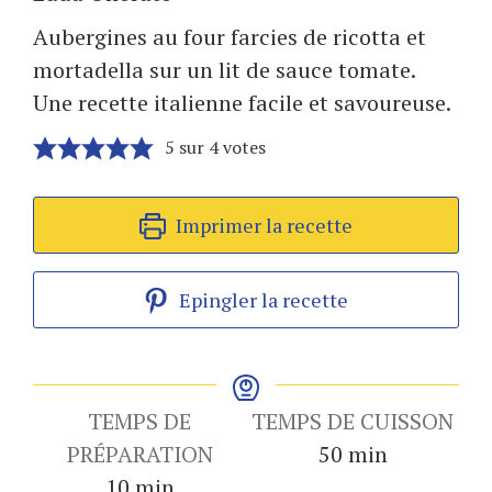
Aubergines au four farcies de ricotta et
mortadella sur un lit de sauce tomate.
Une recette italienne facile et savoureuse.
5
sur
4
votes
Imprimer la recette
Epingler la recette
TEMPS DE
TEMPS DE CUISSON
minutes
PRÉPARATION
50
min
minutes
10
min