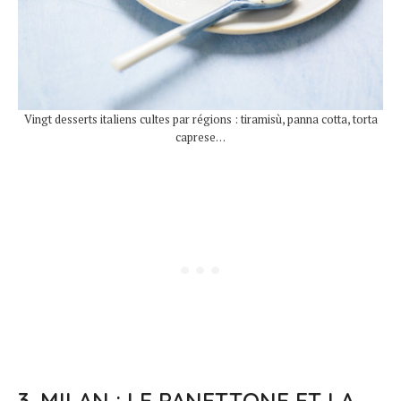
Vingt desserts italiens cultes par régions : tiramisù, panna cotta, torta
caprese…
3. MILAN : LE PANETTONE ET LA