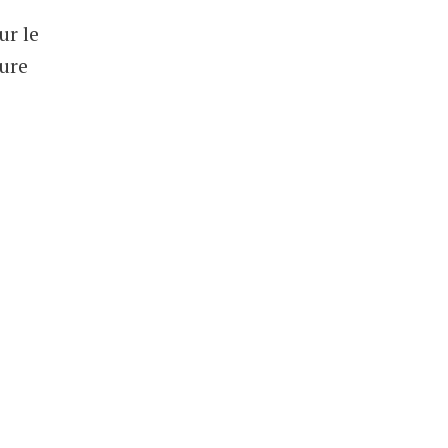
ur le
ture