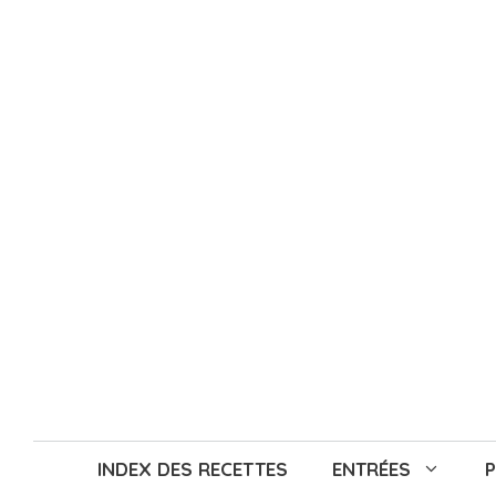
Aller
au
contenu
INDEX DES RECETTES
ENTRÉES
P