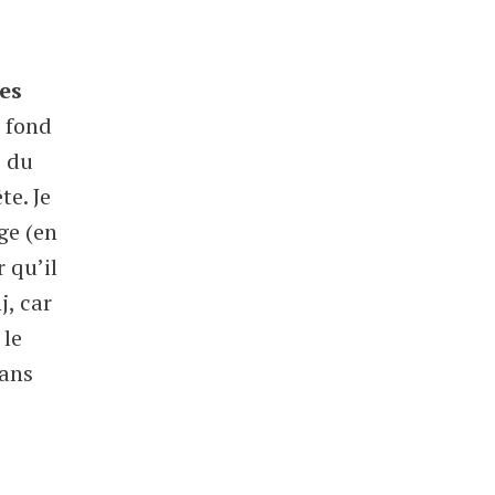
des
 fond
e du
te. Je
ge (en
 qu’il
j, car
 le
dans