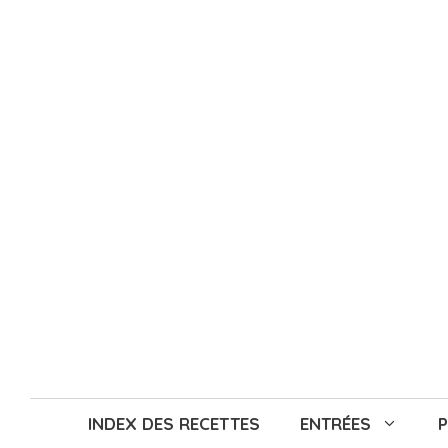
Aller
au
contenu
INDEX DES RECETTES
ENTRÉES
P