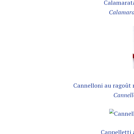
Calamarata
Calamarat
Cannelloni au ragoût n
Cannell
Cappelletti