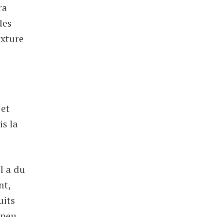
ra
des
exture
 et
is la
il a du
nt,
uits
 peu