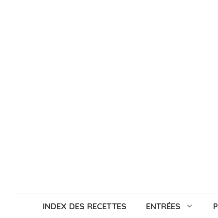
Aller
au
contenu
INDEX DES RECETTES
ENTRÉES
P