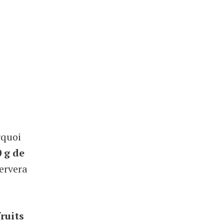
rquoi
0 g de
servera
ruits