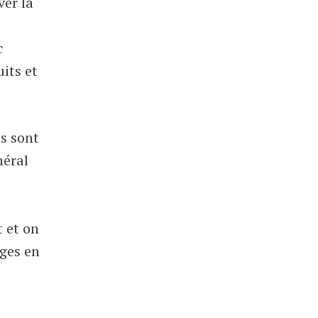
ver la
c
uits et
es sont
néral
t et on
ges en