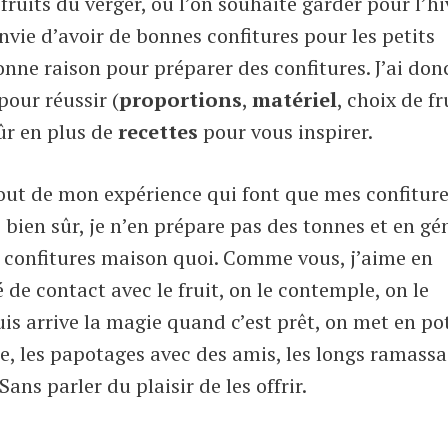
fruits du verger, ou l’on souhaite garder pour l’hi
envie d’avoir de bonnes confitures pour les petits
onne raison pour préparer des confitures. J’ai don
our réussir (
proportions
,
matériel
, choix de fr
sûr en plus de
recettes
pour vous inspirer.
rtout de mon expérience qui font que mes confitur
bien sûr, je n’en prépare pas des tonnes et en gé
 confitures maison quoi. Comme vous, j’aime en
 de contact avec le fruit, on le contemple, on le
uis arrive la magie quand c’est prêt, on met en po
, les papotages avec des amis, les longs ramassa
 Sans parler du plaisir de les offrir.
S