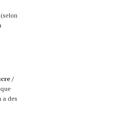
 (selon
a
cre /
 que
n a des