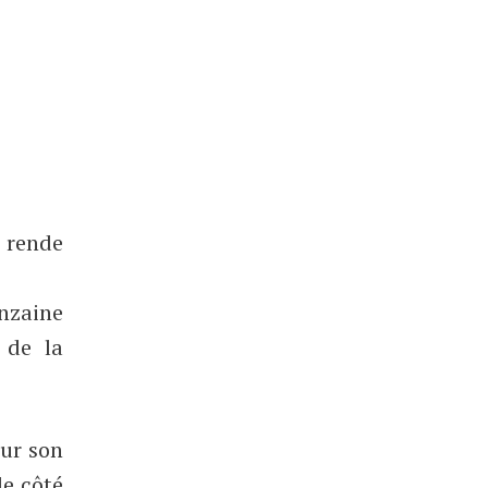
a rende
inzaine
 de la
our son
le côté