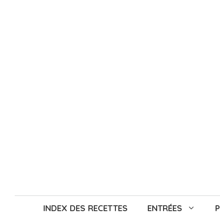
Aller
au
contenu
INDEX DES RECETTES
ENTRÉES
P