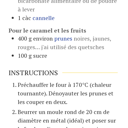
bicarbonate alimentaire ou de poudre
à lever
1
càc
cannelle
Pour le caramel et les fruits
400
g environ
prunes
noires, jaunes,
rouges… j'ai utilisé des quetsches
100
g
sucre
INSTRUCTIONS
Préchauffer le four à 170°C (chaleur
tournante). Dénoyauter les prunes et
les couper en deux.
Beurrer un moule rond de 20 cm de
diamètre en métal (idéal) et poser sur