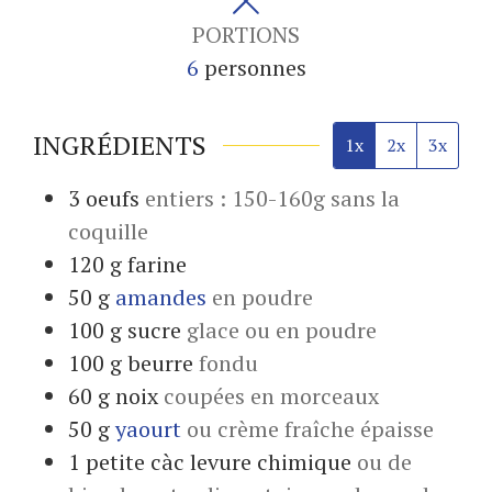
PORTIONS
6
personnes
INGRÉDIENTS
1x
2x
3x
3
oeufs
entiers : 150-160g sans la
coquille
120
g
farine
50
g
amandes
en poudre
100
g
sucre
glace ou en poudre
100
g
beurre
fondu
60
g
noix
coupées en morceaux
50
g
yaourt
ou crème fraîche épaisse
1
petite càc
levure chimique
ou de