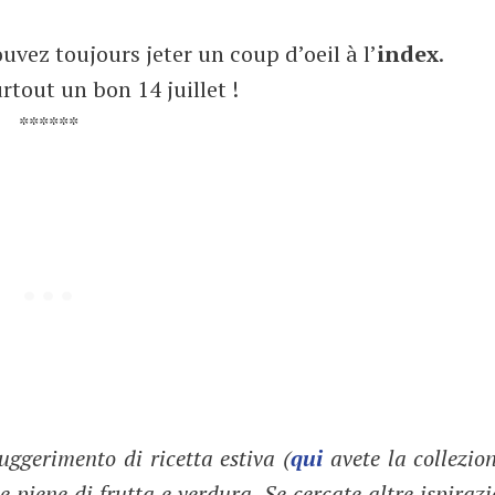
uvez toujours jeter un coup d’oeil à l’
index
.
tout un bon 14 juillet !
******
ggerimento di ricetta estiva (
qui
avete la collezio
 piene di frutta e verdura. Se cercate altre ispirazio