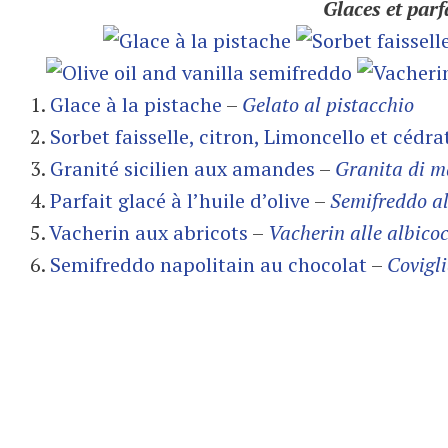
Glaces et parf
1.
Glace à la pistache
–
Gelato al pistacchio
2.
Sorbet faisselle, citron, Limoncello et cédra
3.
Granité sicilien aux amandes
–
Granita di m
4.
Parfait glacé à l’huile d’olive
–
Semifreddo all
5.
Vacherin aux abricots
–
Vacherin alle albico
6.
Semifreddo napolitain au chocolat
–
Covigli