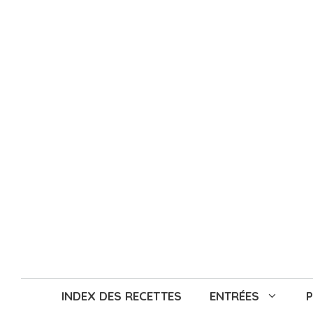
Aller
au
contenu
INDEX DES RECETTES
ENTRÉES
P