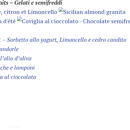
aits – Gelati e semifreddi
t
–
Sorbetto allo yogurt, Limoncello e cedro candito
andorle
’olio d’oliva
cche e lamponi
a al cioccolato