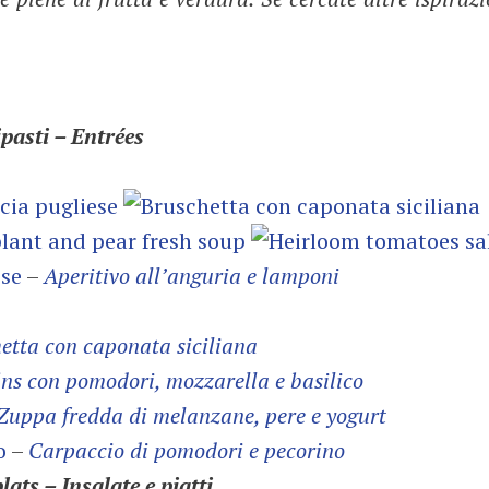
pasti – Entrées
ise
–
Aperitivo all’anguria e lamponi
etta con caponata siciliana
ns con pomodori, mozzarella e basilico
Zuppa fredda di melanzane, pere e yogurt
o
–
Carpaccio di pomodori e pecorino
lats – Insalate e piatti