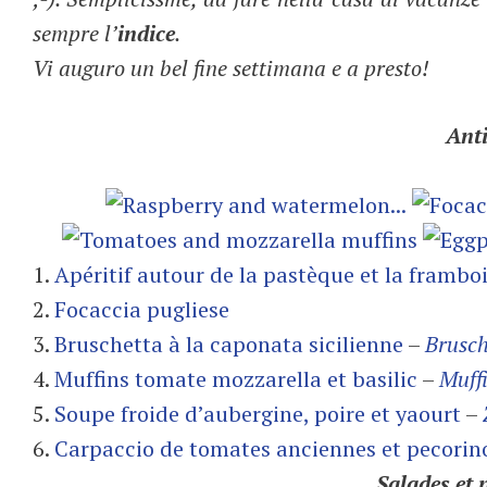
sempre l’
indice
.
Vi auguro un bel fine settimana e a presto!
Anti
1.
Apéritif autour de la pastèque et la frambo
2.
Focaccia pugliese
3.
Bruschetta à la caponata sicilienne
–
Brusch
4.
Muffins tomate mozzarella et basilic
–
Muffi
5.
Soupe froide d’aubergine, poire et yaourt
–
6.
Carpaccio de tomates anciennes et pecorin
Salades et p