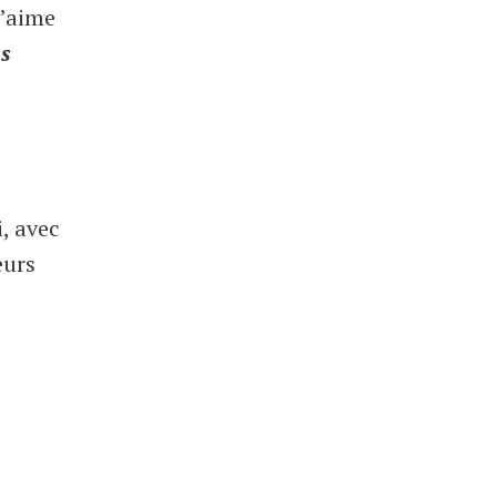
j’aime
us
, avec
eurs