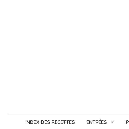
Aller
au
contenu
INDEX DES RECETTES
ENTRÉES
P