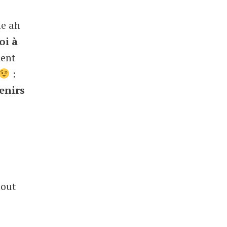
ne ah
oi à
ent
:
enirs
tout