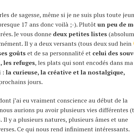
les de sagesse, même si je ne suis plus toute jeu
presque 17 ans donc voilà ;-). Plutôt
un peu de m
crées. Je vous donne
deux petites listes
(absolum
mément. Il y a deux versants (tous deux sud hein
 ses goûts
et de sa personnalité et
celui des souv
s, les refuges
, les plats qui sont encodés dans ma
 :
la curieuse, la créative et la nostalgique,
 prochains jours.
ont j’ai eu vraiment conscience au début de la
us aurions pu avoir plusieurs vies différentes (
. Il y a plusieurs natures, plusieurs âmes et une
verses. Ce qui nous rend infiniment intéressants.