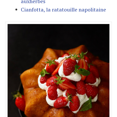
auxherbes
Cianfotta, la ratatouille napolitaine